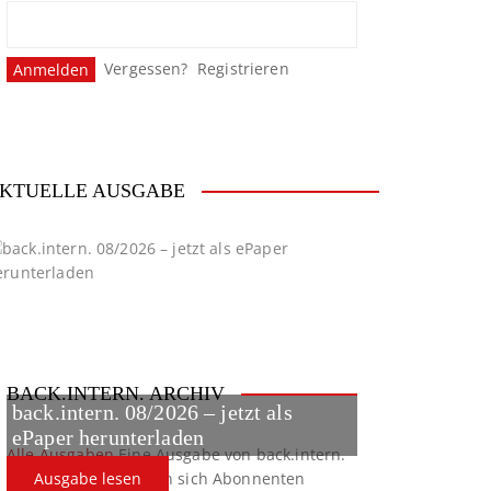
Vergessen?
Registrieren
KTUELLE AUSGABE
BACK.INTERN. ARCHIV
back.intern. 08/2026 – jetzt als
ePaper herunterladen
Alle Ausgaben
Eine Ausgabe von back.intern.
verpasst? Hier können sich Abonnenten
Ausgabe lesen