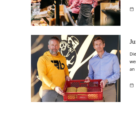
Ju
Di
wer
an