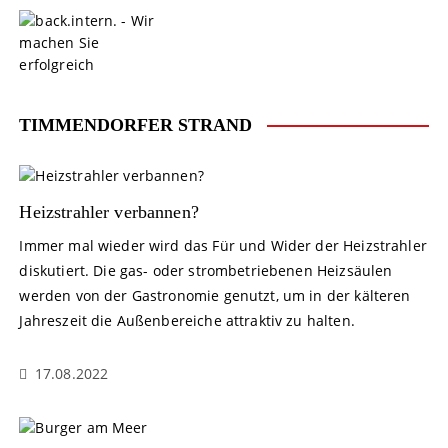
S
k
i
p
t
o
TIMMENDORFER STRAND
c
o
n
t
Heizstrahler verbannen?
e
Immer mal wieder wird das Für und Wider der Heizstrahler
n
diskutiert. Die gas- oder strombetriebenen Heizsäulen
t
werden von der Gastronomie genutzt, um in der kälteren
Jahreszeit die Außenbereiche attraktiv zu halten.
17.08.2022