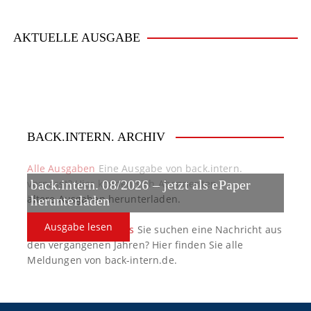
AKTUELLE AUSGABE
BACK.INTERN. ARCHIV
Alle Ausgaben
Eine Ausgabe von back.intern.
verpasst? Hier können sich Abonnenten
back.intern. 08/2026 – jetzt als ePaper
ältere Ausgaben herunterladen.
herunterladen
Ausgabe lesen
back.intern. Top-News
Sie suchen eine Nachricht aus
den vergangenen Jahren? Hier finden Sie alle
Meldungen von back-intern.de.