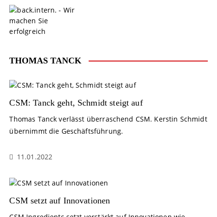
S
k
i
p
t
o
THOMAS TANCK
c
o
n
t
CSM: Tanck geht, Schmidt steigt auf
e
Thomas Tanck verlässt überraschend CSM. Kerstin Schmidt
n
übernimmt die Geschäftsführung.
t
11.01.2022
CSM setzt auf Innovationen
CSM Ingredients setzt verstärkt auf Innovationen wie