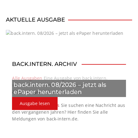
AKTUELLE AUSGABE
BACK.INTERN. ARCHIV
Alle Ausgaben
Eine Ausgabe von back.intern.
back.intern. 08/2026 – jetzt als
verpasst? Hier können sich Abonnenten
ePaper herunterladen
ältere Ausgaben herunterladen.
Ausgabe lesen
back.intern. Top-News
Sie suchen eine Nachricht aus
den vergangenen Jahren? Hier finden Sie alle
Meldungen von back-intern.de.