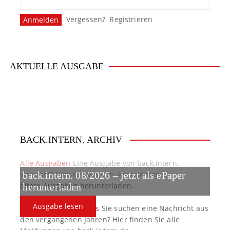
Vergessen?
Registrieren
AKTUELLE AUSGABE
BACK.INTERN. ARCHIV
Alle Ausgaben
Eine Ausgabe von back.intern.
verpasst? Hier können sich Abonnenten
back.intern. 08/2026 – jetzt als ePaper
ältere Ausgaben herunterladen.
herunterladen
Ausgabe lesen
back.intern. Top-News
Sie suchen eine Nachricht aus
den vergangenen Jahren? Hier finden Sie alle