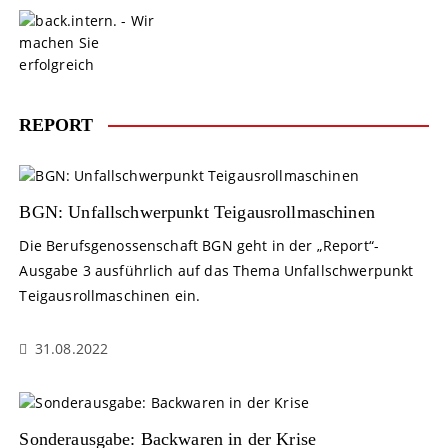
S
k
i
p
t
o
REPORT
c
o
n
t
BGN: Unfallschwerpunkt Teigausrollmaschinen
e
Die Berufsgenossenschaft BGN geht in der „Report“-
n
Ausgabe 3 ausführlich auf das Thema Unfallschwerpunkt
t
Teigausrollmaschinen ein.
31.08.2022
Sonderausgabe: Backwaren in der Krise