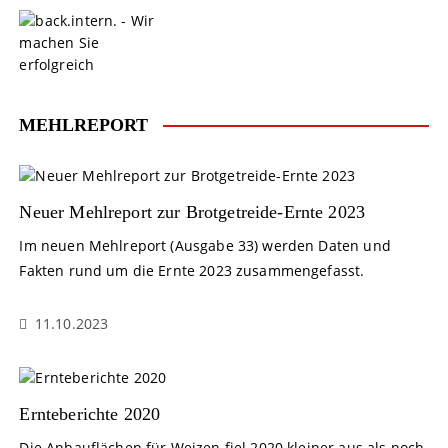
S
k
i
p
t
o
MEHLREPORT
c
o
n
t
Neuer Mehlreport zur Brotgetreide-Ernte 2023
e
Im neuen Mehlreport (Ausgabe 33) werden Daten und
n
Fakten rund um die Ernte 2023 zusammengefasst.
t
11.10.2023
Ernteberichte 2020
Die Anbauflächen für Weizen fiel 2020 kleiner aus als noch