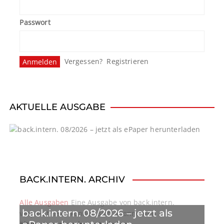
Passwort
Vergessen?
Registrieren
AKTUELLE AUSGABE
BACK.INTERN. ARCHIV
Alle Ausgaben
Eine Ausgabe von back.intern.
back.intern. 08/2026 – jetzt als
verpasst? Hier können sich Abonnenten