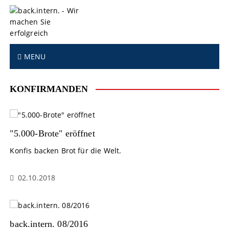
S
k
i
p
t
MENU
o
c
o
KONFIRMANDEN
n
t
e
n
"5.000-Brote" eröffnet
t
Konfis backen Brot für die Welt.
02.10.2018
back.intern. 08/2016