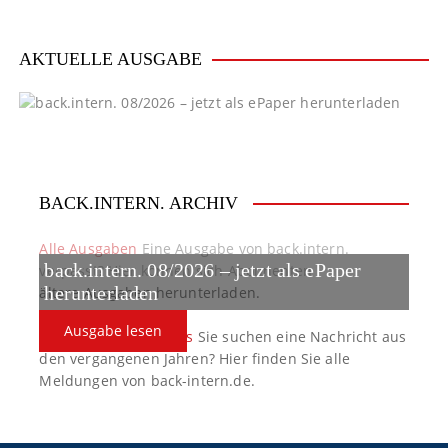
AKTUELLE AUSGABE
BACK.INTERN. ARCHIV
Alle Ausgaben
Eine Ausgabe von back.intern.
back.intern. 08/2026 – jetzt als ePaper
verpasst? Hier können sich Abonnenten
ältere Ausgaben herunterladen.
herunterladen
Ausgabe lesen
back.intern. Top-News
Sie suchen eine Nachricht aus
den vergangenen Jahren? Hier finden Sie alle
Meldungen von back-intern.de.