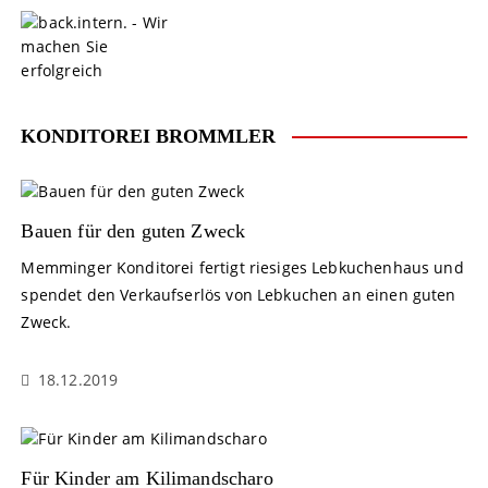
S
k
i
p
t
o
KONDITOREI BROMMLER
c
o
n
t
Bauen für den guten Zweck
e
Memminger Konditorei fertigt riesiges Lebkuchenhaus und
n
spendet den Verkaufserlös von Lebkuchen an einen guten
t
Zweck.
18.12.2019
Für Kinder am Kilimandscharo