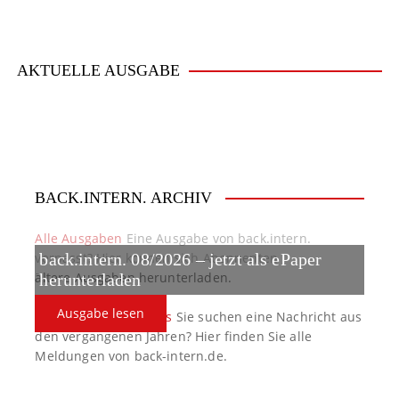
AKTUELLE AUSGABE
BACK.INTERN. ARCHIV
Alle Ausgaben
Eine Ausgabe von back.intern.
verpasst? Hier können sich Abonnenten
back.intern. 08/2026 – jetzt als ePaper
ältere Ausgaben herunterladen.
herunterladen
Ausgabe lesen
back.intern. Top-News
Sie suchen eine Nachricht aus
den vergangenen Jahren? Hier finden Sie alle
Meldungen von back-intern.de.