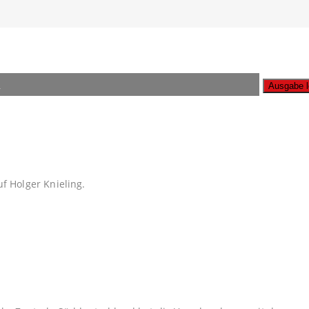
n
A
uf Holger Knieling.