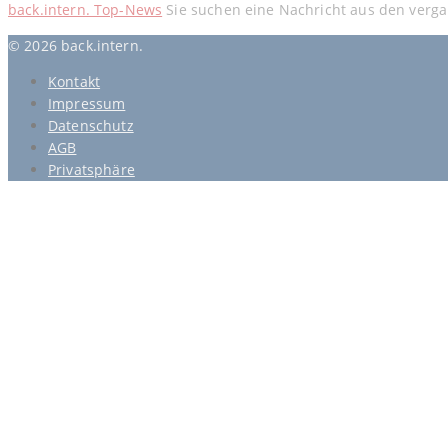
back.intern. Top-News
Sie suchen eine Nachricht aus den verga
© 2026 back.intern.
Kontakt
Impressum
Datenschutz
AGB
Privatsphäre