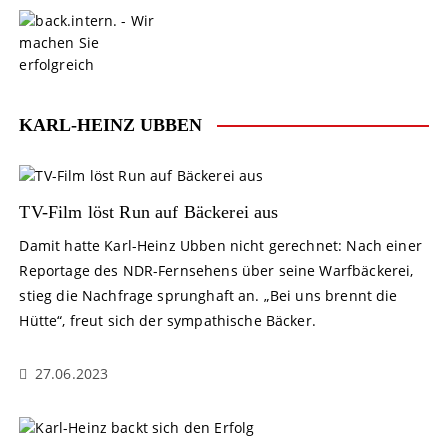
S
k
i
p
t
o
KARL-HEINZ UBBEN
c
o
n
t
TV-Film löst Run auf Bäckerei aus
e
Damit hatte Karl-Heinz Ubben nicht gerechnet: Nach einer
n
Reportage des NDR-Fernsehens über seine Warfbäckerei,
t
stieg die Nachfrage sprunghaft an. „Bei uns brennt die
Hütte“, freut sich der sympathische Bäcker.
27.06.2023