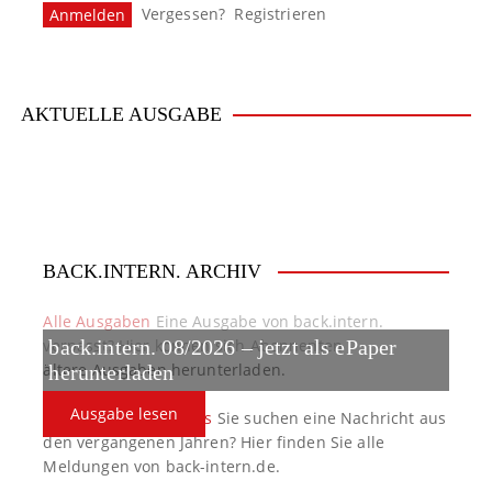
Vergessen?
Registrieren
AKTUELLE AUSGABE
BACK.INTERN. ARCHIV
Alle Ausgaben
Eine Ausgabe von back.intern.
verpasst? Hier können sich Abonnenten
back.intern. 08/2026 – jetzt als ePaper
ältere Ausgaben herunterladen.
herunterladen
Ausgabe lesen
back.intern. Top-News
Sie suchen eine Nachricht aus
den vergangenen Jahren? Hier finden Sie alle
Meldungen von back-intern.de.