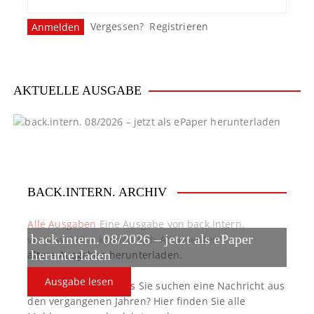
Vergessen?
Registrieren
AKTUELLE AUSGABE
BACK.INTERN. ARCHIV
Alle Ausgaben
Eine Ausgabe von back.intern.
back.intern. 08/2026 – jetzt als ePaper
verpasst? Hier können sich Abonnenten
ältere Ausgaben herunterladen.
herunterladen
Ausgabe lesen
back.intern. Top-News
Sie suchen eine Nachricht aus
den vergangenen Jahren? Hier finden Sie alle