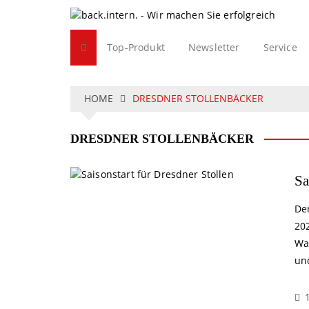
S
k
i
Top-Produkt
Newsletter
Service
p
t
o
c
HOME
DRESDNER STOLLENBÄCKER
o
n
DRESDNER STOLLENBÄCKER
t
e
n
Sa
t
De
20
Wa
un