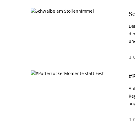
Sc
De
de
un
#P
Au
Re
an