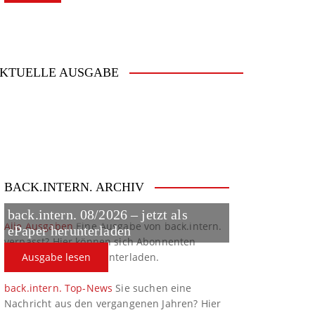
KTUELLE AUSGABE
BACK.INTERN. ARCHIV
back.intern. 08/2026 – jetzt als
Alle Ausgaben
Eine Ausgabe von back.intern.
ePaper herunterladen
verpasst? Hier können sich Abonnenten
ältere Ausgaben herunterladen.
Ausgabe lesen
back.intern. Top-News
Sie suchen eine
Nachricht aus den vergangenen Jahren? Hier