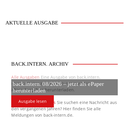
AKTUELLE AUSGABE
BACK.INTERN. ARCHIV
Alle Ausgaben
Eine Ausgabe von back.intern.
verpasst? Hier können sich Abonnenten
back.intern. 08/2026 – jetzt als ePaper
ältere Ausgaben herunterladen.
herunterladen
Ausgabe lesen
back.intern. Top-News
Sie suchen eine Nachricht aus
den vergangenen Jahren? Hier finden Sie alle
Meldungen von back-intern.de.