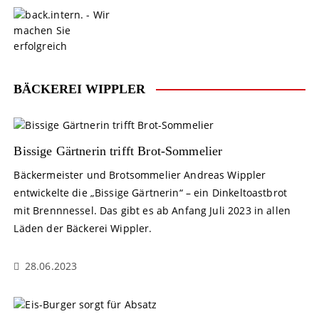
S
k
i
p
t
o
BÄCKEREI WIPPLER
c
o
n
t
Bissige Gärtnerin trifft Brot-Sommelier
e
Bäckermeister und Brotsommelier Andreas Wippler
n
entwickelte die „Bissige Gärtnerin“ – ein Dinkeltoastbrot
t
mit Brennnessel. Das gibt es ab Anfang Juli 2023 in allen
Läden der Bäckerei Wippler.
28.06.2023