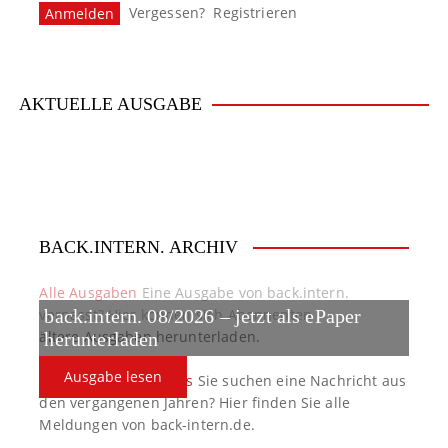
Vergessen?
Registrieren
AKTUELLE AUSGABE
BACK.INTERN. ARCHIV
Alle Ausgaben
Eine Ausgabe von back.intern.
verpasst? Hier können sich Abonnenten
back.intern. 08/2026 – jetzt als ePaper
ältere Ausgaben herunterladen.
herunterladen
Ausgabe lesen
back.intern. Top-News
Sie suchen eine Nachricht aus
den vergangenen Jahren? Hier finden Sie alle
Meldungen von back-intern.de.