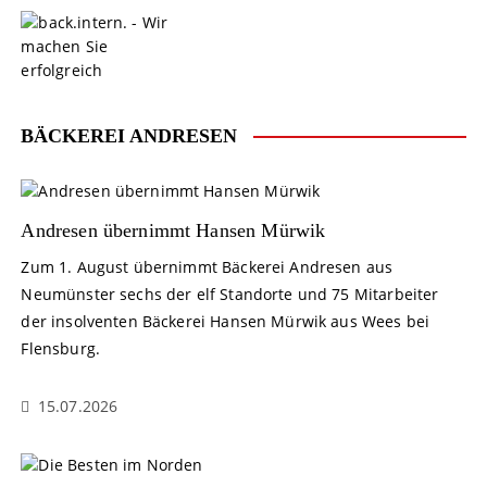
S
k
i
p
t
o
BÄCKEREI ANDRESEN
c
o
n
t
Andresen übernimmt Hansen Mürwik
e
Zum 1. August übernimmt Bäckerei Andresen aus
n
Neumünster sechs der elf Standorte und 75 Mitarbeiter
t
der insolventen Bäckerei Hansen Mürwik aus Wees bei
Flensburg.
15.07.2026