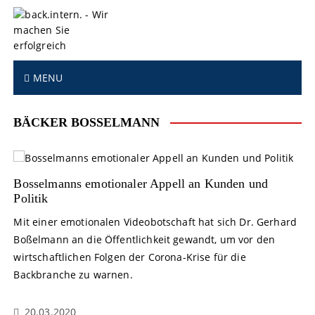
S
k
i
p
t
MENU
o
c
o
BÄCKER BOSSELMANN
n
t
e
n
Bosselmanns emotionaler Appell an Kunden und
t
Politik
Mit einer emotionalen Videobotschaft hat sich Dr. Gerhard
Boßelmann an die Öffentlichkeit gewandt, um vor den
wirtschaftlichen Folgen der Corona-Krise für die
Backbranche zu warnen.
20.03.2020