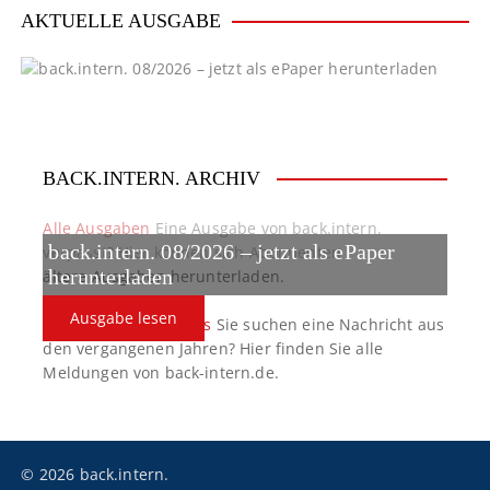
AKTUELLE AUSGABE
BACK.INTERN. ARCHIV
Alle Ausgaben
Eine Ausgabe von back.intern.
back.intern. 08/2026 – jetzt als ePaper
verpasst? Hier können sich Abonnenten
ältere Ausgaben herunterladen.
herunterladen
Ausgabe lesen
back.intern. Top-News
Sie suchen eine Nachricht aus
den vergangenen Jahren? Hier finden Sie alle
Meldungen von back-intern.de.
© 2026 back.intern.