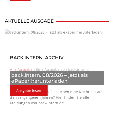
a
v
i
AKTUELLE AUSGABE
g
a
t
BACK.INTERN. ARCHIV
i
o
Alle Ausgaben
Eine Ausgabe von back.intern.
back.intern. 08/2026 – jetzt als
verpasst? Hier können sich Abonnenten
n
ePaper herunterladen
ältere Ausgaben herunterladen.
Ausgabe lesen
back.intern. Top-News
Sie suchen eine Nachricht aus
den vergangenen Jahren? Hier finden Sie alle
Meldungen von back-intern.de.