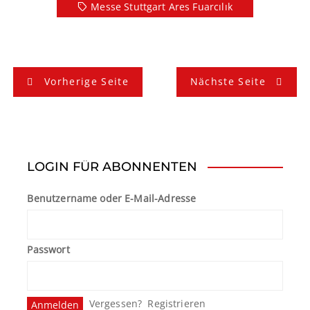
Messe Stuttgart Ares Fuarcılık
B
Vorherige Seite
Nächste Seite
e
i
t
LOGIN FÜR ABONNENTEN
r
Benutzername oder E-Mail-Adresse
a
g
Passwort
s
n
Vergessen?
Registrieren