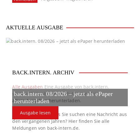
a
v
i
AKTUELLE AUSGABE
g
a
t
BACK.INTERN. ARCHIV
i
o
Alle Ausgaben
Eine Ausgabe von back.intern.
back.intern. 08/2026 – jetzt als ePaper
verpasst? Hier können sich Abonnenten
n
ältere Ausgaben herunterladen.
herunterladen
Ausgabe lesen
back.intern. Top-News
Sie suchen eine Nachricht aus
den vergangenen Jahren? Hier finden Sie alle
Meldungen von back-intern.de.