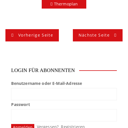
Thermoplan
B
Vorherige Seite
Nächste Seite
e
i
t
LOGIN FÜR ABONNENTEN
r
Benutzername oder E-Mail-Adresse
a
g
Passwort
s
n
Vergessen?
Registrieren