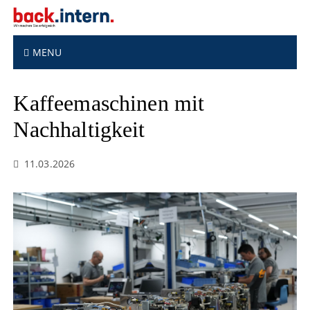
S
k
i
p
MENU
t
o
Kaffeemaschinen mit
c
o
Nachhaltigkeit
n
t
e
11.03.2026
n
t