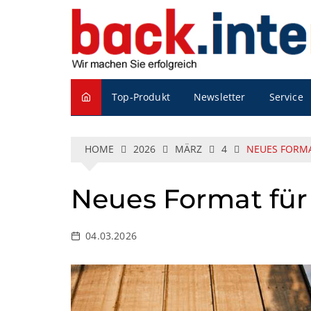
S
k
i
p
t
o
Service
Top-Produkt
Newsletter
c
o
n
t
HOME
2026
MÄRZ
4
NEUES FORM
e
n
Neues Format fü
t
04.03.2026