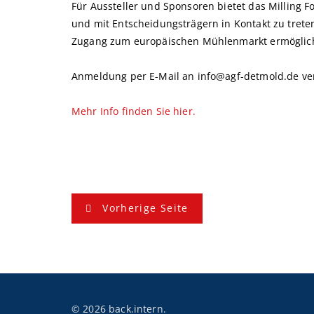
Für Aussteller und Sponsoren bietet das Milling 
und mit Entscheidungsträgern in Kontakt zu trete
Zugang zum europäischen Mühlenmarkt ermöglich
Anmeldung per E-Mail an info@agf-detmold.de v
Mehr Info finden Sie hier.
B
Vorherige Seite
e
i
t
r
© 2026 back.intern.