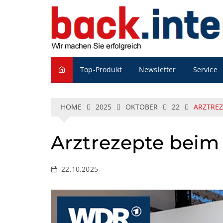
S
k
i
p
t
o
Service
Top-Produkt
Newsletter
c
o
n
t
HOME
2025
OKTOBER
22
ARZTREZ
e
n
Arztrezepte beim
t
22.10.2025