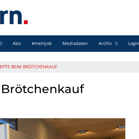
Archiv
Abo
#meinjob
Mediadaten
Logi
EPTE BEIM BRÖTCHENKAUF
 Brötchenkauf