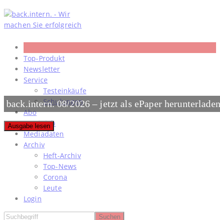
Skip
to
content
Top-Produkt
Newsletter
Service
Testeinkäufe
Schulungen
back.intern. 08/2026 – jetzt als ePaper herunterlade
Abo
#meinjob
Ausgabe lesen
Mediadaten
Archiv
Heft-Archiv
Top-News
Corona
Leute
Login