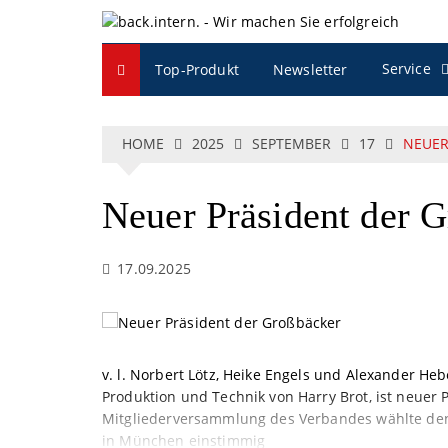
S
k
i
Service
Top-Produkt
Newsletter
p
t
o
c
HOME
2025
SEPTEMBER
17
NEUER
o
n
Neuer Präsident der
t
e
n
17.09.2025
t
v. l. Norbert Lötz, Heike Engels und Alexander Heb
Produktion und Technik von Harry Brot, ist neuer
Mitgliederversammlung des Verbandes wählte den
in München einstimmig