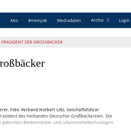
Archiv
Abo
#meinjob
Mediadaten
Login
 PRÄSIDENT DER GROSSBÄCKER
 Großbäcker
erer. Foto: Verband Norbert Lötz, Geschäftsführer
 Präsident des Verbandes Deutscher Großbäckereien. Die
 gelernten Bäckermeister und Lebensmitteltechnologen