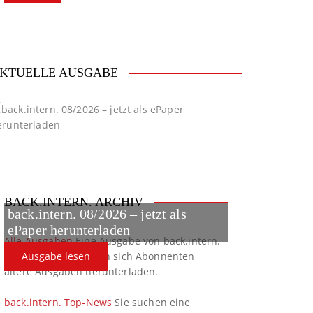
KTUELLE AUSGABE
BACK.INTERN. ARCHIV
back.intern. 08/2026 – jetzt als
ePaper herunterladen
Alle Ausgaben
Eine Ausgabe von back.intern.
verpasst? Hier können sich Abonnenten
Ausgabe lesen
ältere Ausgaben herunterladen.
back.intern. Top-News
Sie suchen eine