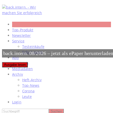
Skip
to
content
Top-Produkt
Newsletter
Service
Testeinkäufe
Schulungen
back.intern. 08/2026 – jetzt als ePaper herunterlade
Abo
#meinjob
Ausgabe lesen
Mediadaten
Archiv
Heft-Archiv
Top-News
Corona
Leute
Login