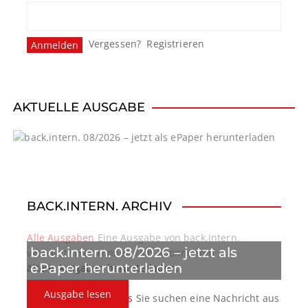
s
n
Vergessen?
Registrieren
a
v
i
AKTUELLE AUSGABE
g
a
t
BACK.INTERN. ARCHIV
i
o
Alle Ausgaben
Eine Ausgabe von back.intern.
back.intern. 08/2026 – jetzt als
verpasst? Hier können sich Abonnenten
n
ePaper herunterladen
ältere Ausgaben herunterladen.
Ausgabe lesen
back.intern. Top-News
Sie suchen eine Nachricht aus