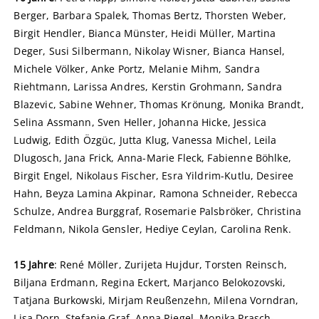
Berger, Barbara Spalek, Thomas Bertz, Thorsten Weber,
Birgit Hendler, Bianca Münster, Heidi Müller, Martina
Deger, Susi Silbermann, Nikolay Wisner, Bianca Hansel,
Michele Völker, Anke Portz, Melanie Mihm, Sandra
Riehtmann, Larissa Andres, Kerstin Grohmann, Sandra
Blazevic, Sabine Wehner, Thomas Krönung, Monika Brandt,
Selina Assmann, Sven Heller, Johanna Hicke, Jessica
Ludwig, Edith Özgüc, Jutta Klug, Vanessa Michel, Leila
Dlugosch, Jana Frick, Anna-Marie Fleck, Fabienne Böhlke,
Birgit Engel, Nikolaus Fischer, Esra Yildrim-Kutlu, Desiree
Hahn, Beyza Lamina Akpinar, Ramona Schneider, Rebecca
Schulze, Andrea Burggraf, Rosemarie Palsbröker, Christina
Feldmann, Nikola Gensler, Hediye Ceylan, Carolina Renk.
15 Jahre
: René Möller, Zurijeta Hujdur, Torsten Reinsch,
Biljana Erdmann, Regina Eckert, Marjanco Belokozovski,
Tatjana Burkowski, Mirjam Reußenzehn, Milena Vorndran,
Lisa Dorn, Stefanie Graf, Anna Riegel, Monika Prasch-