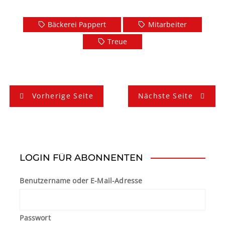
Bäckerei Pappert
Mitarbeiter
Treue
B
Vorherige Seite
Nächste Seite
e
i
t
LOGIN FÜR ABONNENTEN
r
Benutzername oder E-Mail-Adresse
a
g
Passwort