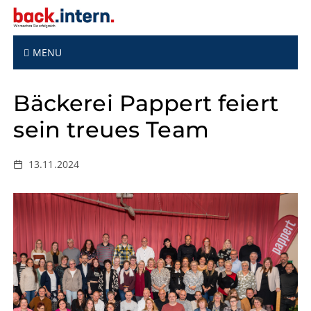
S
k
i
p
MENU
t
o
Bäckerei Pappert feiert
c
o
sein treues Team
n
t
e
13.11.2024
n
t