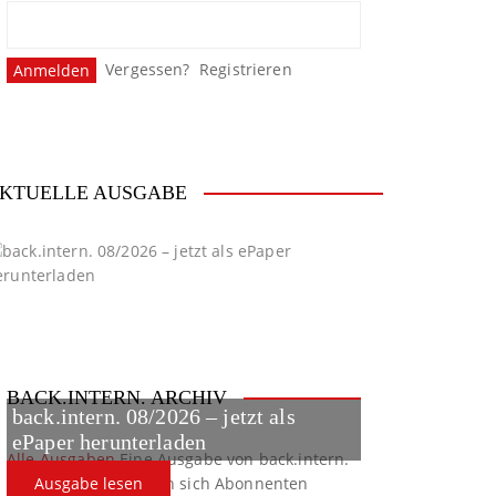
Vergessen?
Registrieren
KTUELLE AUSGABE
BACK.INTERN. ARCHIV
back.intern. 08/2026 – jetzt als
ePaper herunterladen
Alle Ausgaben
Eine Ausgabe von back.intern.
verpasst? Hier können sich Abonnenten
Ausgabe lesen