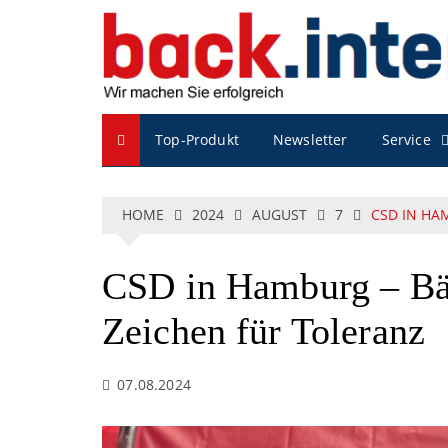
S
k
i
p
t
o
Service
Top-Produkt
Newsletter
c
o
n
t
HOME
2024
AUGUST
7
CSD IN HA
e
n
t
CSD in Hamburg – Bäc
Zeichen für Toleranz
07.08.2024