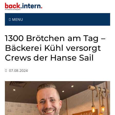
S
k
i
p
MENU
t
o
1300 Brötchen am Tag –
c
o
Bäckerei Kühl versorgt
n
t
Crews der Hanse Sail
e
n
t
07.08.2024