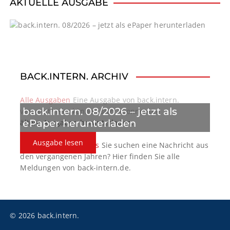
i
AKTUELLE AUSGABE
g
a
t
BACK.INTERN. ARCHIV
i
o
Alle Ausgaben
Eine Ausgabe von back.intern.
back.intern. 08/2026 – jetzt als
verpasst? Hier können sich Abonnenten
n
ePaper herunterladen
ältere Ausgaben herunterladen.
Ausgabe lesen
back.intern. Top-News
Sie suchen eine Nachricht aus
den vergangenen Jahren? Hier finden Sie alle
Meldungen von back-intern.de.
© 2026 back.intern.