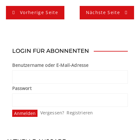
B
Vorherige Seite
Nächste Seite
e
i
t
LOGIN FÜR ABONNENTEN
r
Benutzername oder E-Mail-Adresse
a
g
Passwort
s
n
Vergessen?
Registrieren
a
v