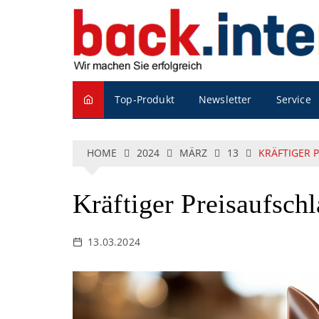
S
k
i
p
t
o
Service
Top-Produkt
Newsletter
c
o
n
t
HOME
2024
MÄRZ
13
KRÄFTIGER 
e
n
t
Kräftiger Preisaufsch
13.03.2024