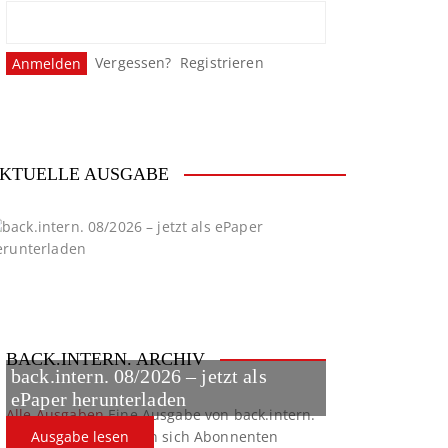
Vergessen?
Registrieren
KTUELLE AUSGABE
BACK.INTERN. ARCHIV
back.intern. 08/2026 – jetzt als
ePaper herunterladen
Alle Ausgaben
Eine Ausgabe von back.intern.
verpasst? Hier können sich Abonnenten
Ausgabe lesen