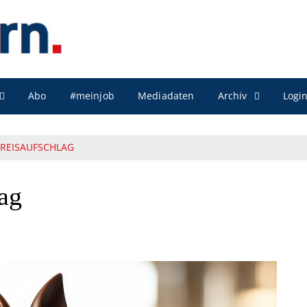
Archiv
Abo
#meinjob
Mediadaten
Logi
PREISAUFSCHLAG
lag