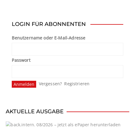
i
t
LOGIN FÜR ABONNENTEN
r
Benutzername oder E-Mail-Adresse
a
g
Passwort
s
n
Vergessen?
Registrieren
a
v
i
AKTUELLE AUSGABE
g