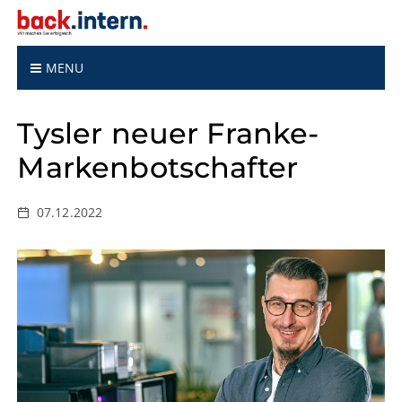
S
k
i
p
MENU
t
o
Tysler neuer Franke-
c
o
Markenbotschafter
n
t
e
07.12.2022
n
t