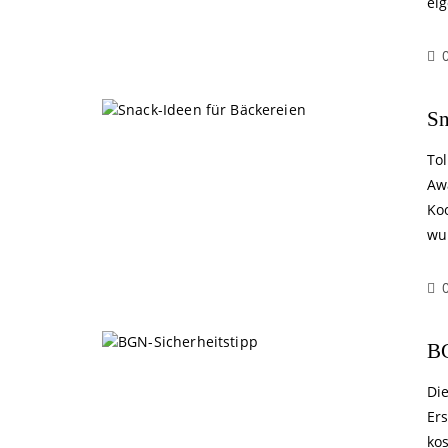
ei
Sn
To
Aw
Ko
wu
BG
Di
Ers
kos