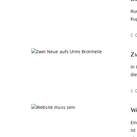
Ru
Ku
Zw
In
di
We
Ei
ist