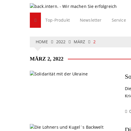
S
k
i
Top-Produkt
Newsletter
Service
p
t
o
c
HOME
2022
MÄRZ
2
o
n
MÄRZ 2, 2022
t
e
n
So
t
Di
Kr
Di