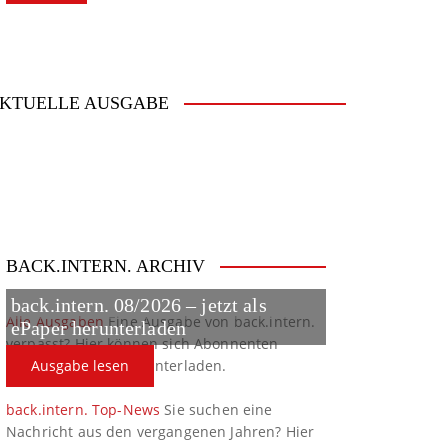
KTUELLE AUSGABE
BACK.INTERN. ARCHIV
back.intern. 08/2026 – jetzt als
Alle Ausgaben
Eine Ausgabe von back.intern.
ePaper herunterladen
verpasst? Hier können sich Abonnenten
ältere Ausgaben herunterladen.
Ausgabe lesen
back.intern. Top-News
Sie suchen eine
Nachricht aus den vergangenen Jahren? Hier