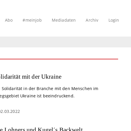
Abo
#meinjob
Mediadaten
Archiv
Login
lidarität mit der Ukraine
e Solidarität in der Branche mit den Menschen im
iegsgebiet Ukraine ist beeindruckend.
02.03.2022
e Lohners und Kugel´s Backwelt