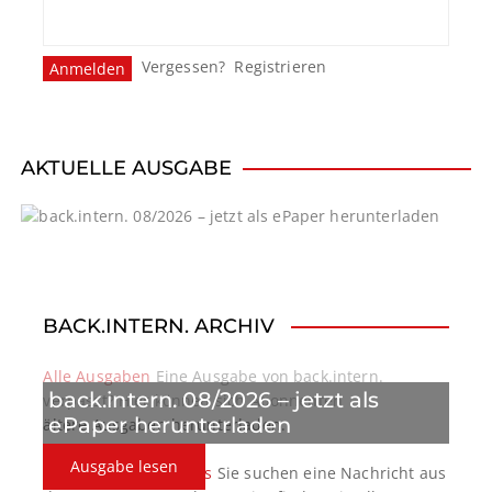
Vergessen?
Registrieren
AKTUELLE AUSGABE
BACK.INTERN. ARCHIV
Alle Ausgaben
Eine Ausgabe von back.intern.
back.intern. 08/2026 – jetzt als
verpasst? Hier können sich Abonnenten
ePaper herunterladen
ältere Ausgaben herunterladen.
Ausgabe lesen
back.intern. Top-News
Sie suchen eine Nachricht aus