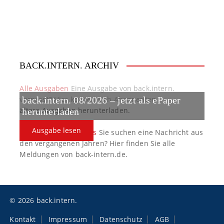
BACK.INTERN. ARCHIV
Alle Ausgaben
Eine Ausgabe von back.intern.
verpasst? Hier können sich Abonnenten
back.intern. 08/2026 – jetzt als ePaper
ältere Ausgaben herunterladen.
herunterladen
Ausgabe lesen
back.intern. Top-News
Sie suchen eine Nachricht aus
den vergangenen Jahren? Hier finden Sie alle
Meldungen von back-intern.de.
© 2026 back.intern.
Kontakt
Impressum
Datenschutz
AGB