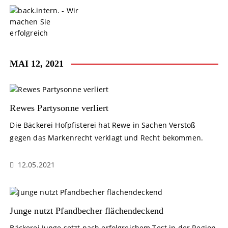
S
k
i
p
t
o
MAI 12, 2021
c
o
n
t
Rewes Partysonne verliert
e
Die Bäckerei Hofpfisterei hat Rewe in Sachen Verstoß
n
gegen das Markenrecht verklagt und Recht bekommen.
t
12.05.2021
Junge nutzt Pfandbecher flächendeckend
Bäckerei Junge setzt nach erfolgreichem Test in der Region