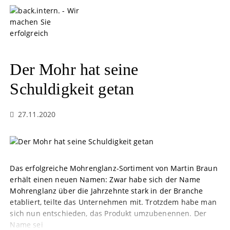
S
k
i
p
t
o
Der Mohr hat seine
c
o
Schuldigkeit getan
n
t
27.11.2020
e
n
t
Das erfolgreiche Mohrenglanz-Sortiment von Martin Braun
erhält einen neuen Namen: Zwar habe sich der Name
Mohrenglanz über die Jahrzehnte stark in der Branche
etabliert, teilte das Unternehmen mit. Trotzdem habe man
sich nun entschieden, das Produkt umzubenennen. Der
Name sei