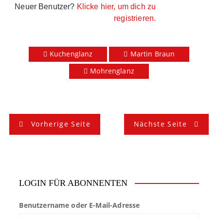
Neuer Benutzer?
Klicke hier, um dich zu
registrieren.
Kuchenglanz
Martin Braun
Mohrenglanz
B
Vorherige Seite
Nächste Seite
e
i
t
LOGIN FÜR ABONNENTEN
r
Benutzername oder E-Mail-Adresse
a