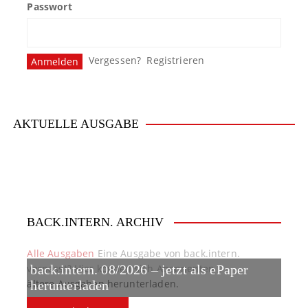
Passwort
s
n
Vergessen?
Registrieren
a
v
i
AKTUELLE AUSGABE
g
a
t
BACK.INTERN. ARCHIV
i
o
Alle Ausgaben
Eine Ausgabe von back.intern.
verpasst? Hier können sich Abonnenten
back.intern. 08/2026 – jetzt als ePaper
n
ältere Ausgaben herunterladen.
herunterladen