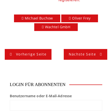
Michael Buchow
Oliver Frey
Wachtel GmbH
B
Vorherige Seite
Nächste Seite
e
i
t
LOGIN FÜR ABONNENTEN
r
Benutzername oder E-Mail-Adresse
a
g