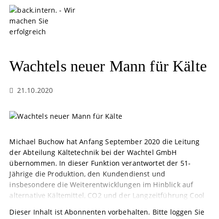
S
k
i
p
t
o
Wachtels neuer Mann für Kälte
c
o
21.10.2020
n
t
e
n
t
Michael Buchow hat Anfang September 2020 die Leitung
der Abteilung Kältetechnik bei der Wachtel GmbH
übernommen. In dieser Funktion verantwortet der 51-
Jährige die Produktion, den Kundendienst und
insbesondere die Weiterentwicklungen im Hinblick auf
alternative Kältemittel, CO2 und der Langzeitführung Cool
Dieser Inhalt ist Abonnenten vorbehalten. Bitte loggen Sie