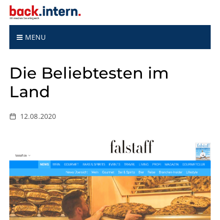
S
k
i
p
MENU
t
o
Die Beliebtesten im
c
o
Land
n
t
e
12.08.2020
n
t