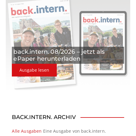
a
t
i
o
back.intern. 08/2026 – jetzt als
n
ePaper herunterladen
Ausgabe lesen
BACK.INTERN. ARCHIV
Alle Ausgaben
Eine Ausgabe von back.intern.