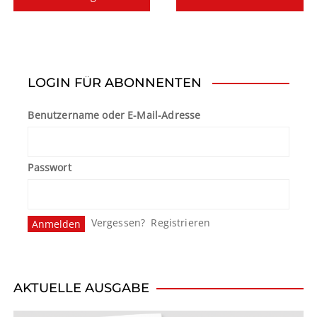
e
i
t
LOGIN FÜR ABONNENTEN
r
Benutzername oder E-Mail-Adresse
a
g
Passwort
s
n
Vergessen?
Registrieren
a
v
i
AKTUELLE AUSGABE
g