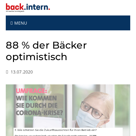
S
k
i
p
MENU
t
o
88 % der Bäcker
c
o
optimistisch
n
t
e
13.07.2020
n
t