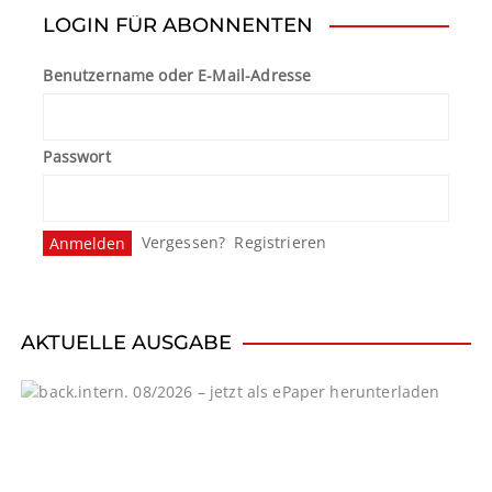
t
LOGIN FÜR ABONNENTEN
r
Benutzername oder E-Mail-Adresse
a
g
Passwort
s
n
Vergessen?
Registrieren
a
v
i
AKTUELLE AUSGABE
g
a
t