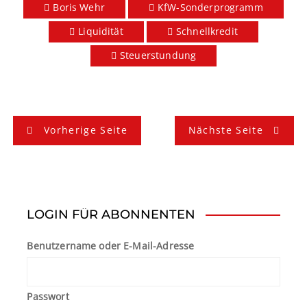
Boris Wehr
KfW-Sonderprogramm
Liquidität
Schnellkredit
Steuerstundung
B
Vorherige Seite
Nächste Seite
e
i
t
LOGIN FÜR ABONNENTEN
r
Benutzername oder E-Mail-Adresse
a
g
Passwort