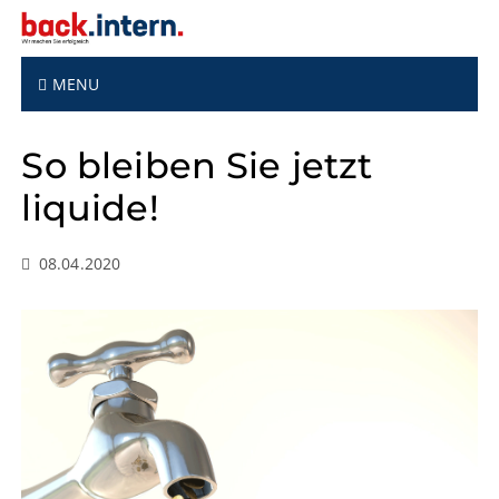
S
k
i
p
MENU
t
o
So bleiben Sie jetzt
c
o
liquide!
n
t
e
08.04.2020
n
t