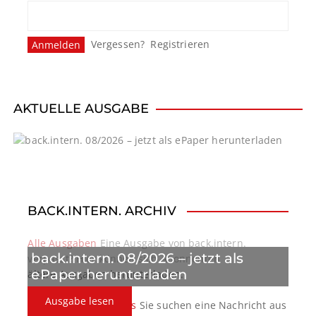
s
n
Vergessen?
Registrieren
a
v
i
AKTUELLE AUSGABE
g
a
t
BACK.INTERN. ARCHIV
i
o
Alle Ausgaben
Eine Ausgabe von back.intern.
back.intern. 08/2026 – jetzt als
verpasst? Hier können sich Abonnenten
n
ePaper herunterladen
ältere Ausgaben herunterladen.
Ausgabe lesen
back.intern. Top-News
Sie suchen eine Nachricht aus