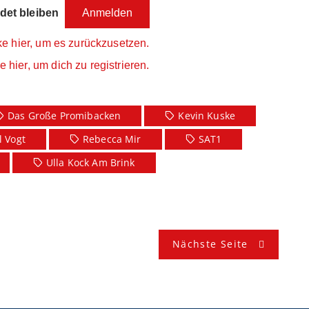
et bleiben
ke hier, um es zurückzusetzen.
e hier, um dich zu registrieren.
Das Große Promibacken
Kevin Kuske
 Vogt
Rebecca Mir
SAT1
Ulla Kock Am Brink
Nächste Seite