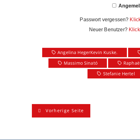
Angemeld
Passwort vergessen?
Klic
Neuer Benutzer?
Klick
Angelina HegerKevin Kuske.
Massimo Sinató
Raphaël
Stefanie Hertel
B
Vorherige Seite
e
i