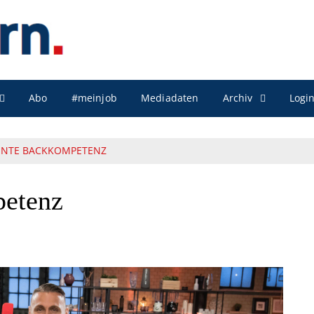
Archiv
Abo
#meinjob
Mediadaten
Logi
NTE BACKKOMPETENZ
etenz