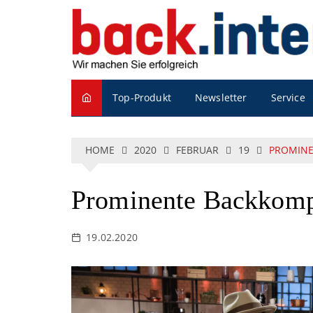
S
k
i
p
t
o
Service
Top-Produkt
Newsletter
c
o
n
t
HOME
2020
FEBRUAR
19
PROMINE
e
n
t
Prominente Backkomp
19.02.2020