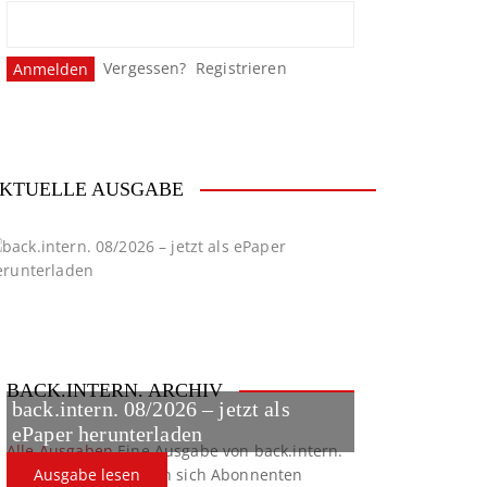
Vergessen?
Registrieren
KTUELLE AUSGABE
BACK.INTERN. ARCHIV
back.intern. 08/2026 – jetzt als
ePaper herunterladen
Alle Ausgaben
Eine Ausgabe von back.intern.
verpasst? Hier können sich Abonnenten
Ausgabe lesen