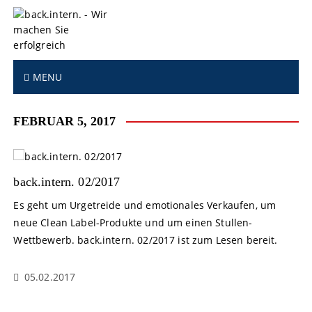
S
k
i
p
t
MENU
o
c
o
FEBRUAR 5, 2017
n
t
e
n
back.intern. 02/2017
t
Es geht um Urgetreide und emotionales Verkaufen, um
neue Clean Label-Produkte und um einen Stullen-
Wettbewerb. back.intern. 02/2017 ist zum Lesen bereit.
05.02.2017