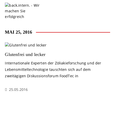
S
k
i
p
t
o
MAI 25, 2016
c
o
n
t
Glutenfrei und lecker
e
Internationale Experten der Zöliakieforschung und der
n
Lebensmitteltechnologie tauschten sich auf dem
t
zweitägigen Diskussionsforum FoodTec in
25.05.2016