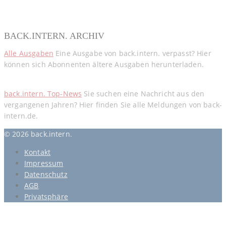
BACK.INTERN. ARCHIV
Alle Ausgaben
Eine Ausgabe von back.intern. verpasst? Hier
können sich Abonnenten ältere Ausgaben herunterladen.
back.intern. Top-News
Sie suchen eine Nachricht aus den
vergangenen Jahren? Hier finden Sie alle Meldungen von back-
intern.de.
© 2026 back.intern.
Kontakt
Impressum
Datenschutz
AGB
Privatsphäre