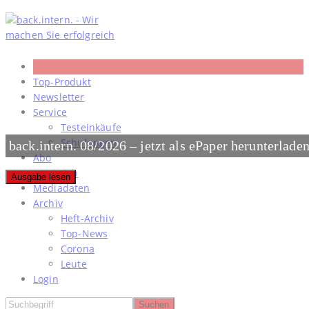
Skip
to
content
Top-Produkt
Newsletter
Service
Testeinkäufe
Schulungen
back.intern. 08/2026 – jetzt als ePaper herunterlade
Abo
#meinjob
Ausgabe lesen
Mediadaten
Archiv
Heft-Archiv
Top-News
Corona
Leute
Login