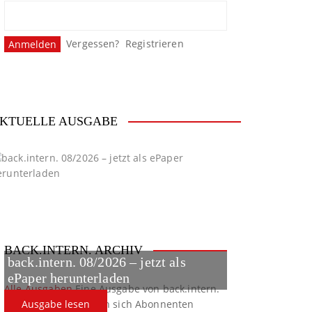
Vergessen?
Registrieren
KTUELLE AUSGABE
BACK.INTERN. ARCHIV
back.intern. 08/2026 – jetzt als
ePaper herunterladen
Alle Ausgaben
Eine Ausgabe von back.intern.
verpasst? Hier können sich Abonnenten
Ausgabe lesen