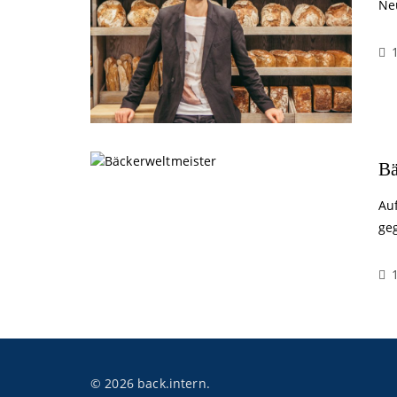
Ne
Bä
Au
ge
© 2026 back.intern.