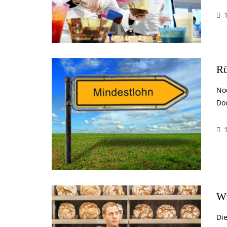
Rü
No
Do
Wi
Di