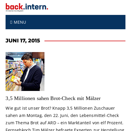
S
k
i
p
MENU
t
o
JUNI 17, 2015
c
o
n
t
e
n
t
3,5 Millionen sahen Brot-Check mit Mälzer
Wie gut ist unser Brot? Knapp 3,5 Millionen Zuschauer
sahen am Montag, den 22. Juni, den Lebensmittel-Check
zum Thema Brot auf ARD – ein Marktanteil von elf Prozent.
Fernsehkoch Tim Mälzer befragte Experten zur Herstellung