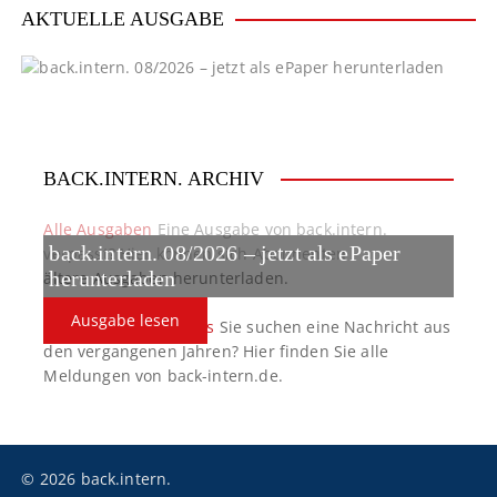
AKTUELLE AUSGABE
BACK.INTERN. ARCHIV
Alle Ausgaben
Eine Ausgabe von back.intern.
back.intern. 08/2026 – jetzt als ePaper
verpasst? Hier können sich Abonnenten
ältere Ausgaben herunterladen.
herunterladen
Ausgabe lesen
back.intern. Top-News
Sie suchen eine Nachricht aus
den vergangenen Jahren? Hier finden Sie alle
Meldungen von back-intern.de.
© 2026 back.intern.