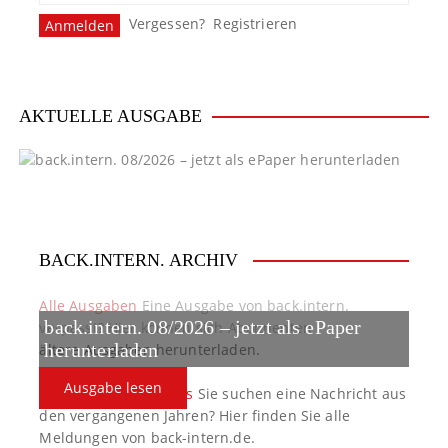
Vergessen?
Registrieren
AKTUELLE AUSGABE
BACK.INTERN. ARCHIV
Alle Ausgaben
Eine Ausgabe von back.intern.
back.intern. 08/2026 – jetzt als ePaper
verpasst? Hier können sich Abonnenten
ältere Ausgaben herunterladen.
herunterladen
Ausgabe lesen
back.intern. Top-News
Sie suchen eine Nachricht aus
den vergangenen Jahren? Hier finden Sie alle
Meldungen von back-intern.de.