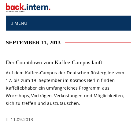
S
k
i
p
MENU
t
o
SEPTEMBER 11, 2013
c
o
n
Der Countdown zum Kaffee-Campus läuft
t
e
Auf dem Kaffee-Campus der Deutschen Röstergilde vom
n
17. bis zum 19. September im Kosmos Berlin finden
t
Kaffeliebhaber ein umfangreiches Programm aus
Workshops, Vorträgen, Verkostungen und Möglichkeiten,
sich zu treffen und auszutauschen.
11.09.2013