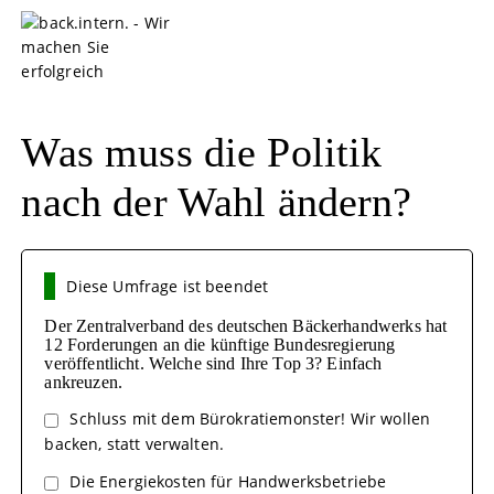
S
k
i
p
t
o
Was muss die Politik
c
o
nach der Wahl ändern?
n
t
e
n
Diese Umfrage ist beendet
t
Der Zentralverband des deutschen Bäckerhandwerks hat
12 Forderungen an die künftige Bundesregierung
veröffentlicht. Welche sind Ihre Top 3? Einfach
ankreuzen.
Schluss mit dem Bürokratiemonster! Wir wollen
backen, statt verwalten.
Die Energiekosten für Handwerksbetriebe