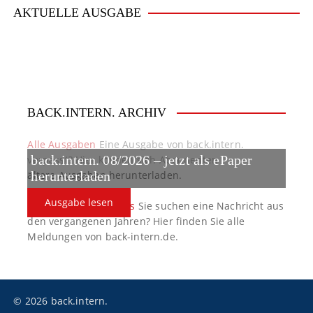
AKTUELLE AUSGABE
BACK.INTERN. ARCHIV
Alle Ausgaben
Eine Ausgabe von back.intern.
verpasst? Hier können sich Abonnenten
back.intern. 08/2026 – jetzt als ePaper
ältere Ausgaben herunterladen.
herunterladen
Ausgabe lesen
back.intern. Top-News
Sie suchen eine Nachricht aus
den vergangenen Jahren? Hier finden Sie alle
Meldungen von back-intern.de.
© 2026 back.intern.