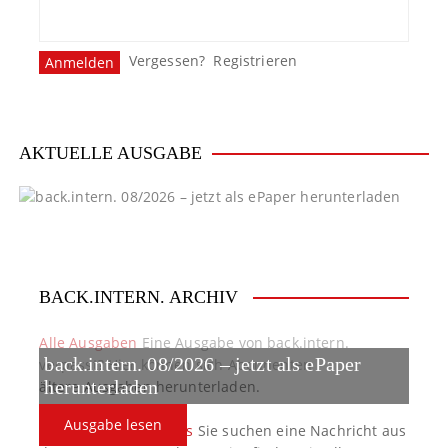
Vergessen?
Registrieren
AKTUELLE AUSGABE
BACK.INTERN. ARCHIV
Alle Ausgaben
Eine Ausgabe von back.intern.
back.intern. 08/2026 – jetzt als ePaper
verpasst? Hier können sich Abonnenten
ältere Ausgaben herunterladen.
herunterladen
Ausgabe lesen
back.intern. Top-News
Sie suchen eine Nachricht aus