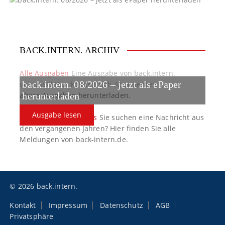
BACK.INTERN. ARCHIV
Alle Ausgaben
Eine Ausgabe von back.intern.
back.intern. 08/2026 – jetzt als ePaper
verpasst? Hier können sich Abonnenten
ältere Ausgaben herunterladen.
herunterladen
Ausgabe lesen
back.intern. Top-News
Sie suchen eine Nachricht aus
den vergangenen Jahren? Hier finden Sie alle
Meldungen von back-intern.de.
© 2026 back.intern.
Kontakt
Impressum
Datenschutz
AGB
Privatsphäre