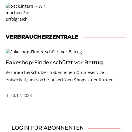
S
k
i
p
t
o
VERBRAUCHERZENTRALE
c
o
n
t
Fakeshop-Finder schützt vor Betrug
e
Verbraucherschützer haben einen Onlineservice
n
entwickelt, um solche unseriösen Shops zu enttarnen
t
20.12.2023
LOGIN FÜR ABONNENTEN