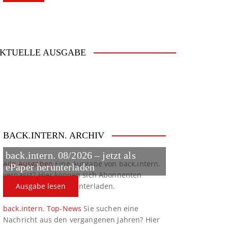
KTUELLE AUSGABE
BACK.INTERN. ARCHIV
back.intern. 08/2026 – jetzt als
Alle Ausgaben
Eine Ausgabe von back.intern.
ePaper herunterladen
verpasst? Hier können sich Abonnenten
ältere Ausgaben herunterladen.
Ausgabe lesen
back.intern. Top-News
Sie suchen eine
Nachricht aus den vergangenen Jahren? Hier