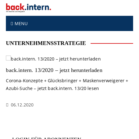
S
k
i
p
MENU
t
o
UNTERNEHMENSSTRATEGIE
c
o
n
t
back.intern. 13/2020 – jetzt herunterladen
e
n
Corona-Konzepte + Glücksbringer + Maskenverweigerer +
t
Azubi-Suche – jetzt back.intern. 13/20 lesen
06.12.2020